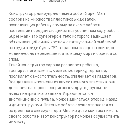
ОПИСАНИЕ
ОТЗЫВЫ (0)
Конструктор радиоуправляемый робот Super Man
состоит из множества пластиковых деталек,
позволяющих ребенку самому по схеме собрать
настоящий передвигающийся на гусеничном ходу робот.
Super Man - это супергерой, тело которого защищает
обтягивающий синий костюм с пятиугольной эмблемой
на груди в виде буквы "S", в красном плаще на спине, он
молниеносно перемещается по всему миру и борется со
злом.
Такой конструктор хорошо развивает ребенка,
тренирует его память, мелкую моторику, терпение,
проявляет самостоятельность, отвлекает от гаджетов.
Все детали выполнены из качественного пластика, они
долговечны, хорошо сопрягаются друг с другом, не
имеют неприятного запаха. Управляется он
дистанционно с пульта, может двигаться вперед, назад
и двигать руками. Питание робота осуществляется от
встроенного аккумулятора. Многие дети мечтают иметь
своего робота и этот конструктор поможет осуществить
их мечту.