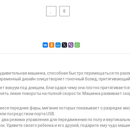
о удивительная машинка, способная быстро перемещаться по разл
овременный дизайн олицетворяет гоночный болид, притягивающий 
ет вакуум под днищем, благодаря чему она плотно притягивается
ять лихие повороты на полной скорости. Машинка развивает скор
я передние фары, мигание которых показывает о разрядке акку
или посредством порта USB.
т два режима управления для передвижения по полу и вертикаль
к. Удивите своего ребенка и его друзей, подарите ему чудо машинк