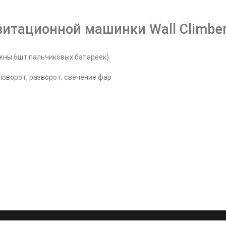
витационной машинки Wall Climbe
ужны 6шт пальчиковых батареек)
поворот, разворот, свечение фар