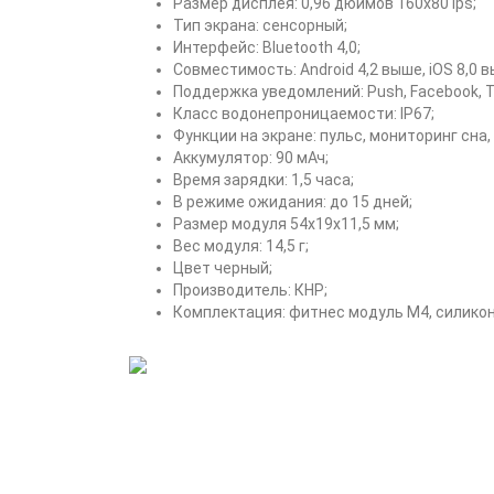
Размер дисплея: 0,96 дюймов 160х80 ips;
Тип экрана: сенсорный;
Интерфейс: Bluetooth 4,0;
Совместимость: Android 4,2 выше, iOS 8,0 
Поддержка уведомлений: Push, Facebook, Tw
Класс водонепроницаемости: IP67;
Функции на экране: пульс, мониторинг сна,
Аккумулятор: 90 мАч;
Время зарядки: 1,5 часа;
В режиме ожидания: до 15 дней;
Размер модуля 54х19х11,5 мм;
Вес модуля: 14,5 г;
Цвет черный;
Производитель: КНР;
Комплектация: фитнес модуль M4, силиконо